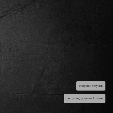
статуэтки девушек
статуэтки Джузеппе Армани