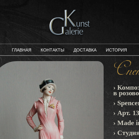
ГЛАВНАЯ
КОНТАКТЫ
ДОСТАВКА
ИСТОРИЯ
Спен
› Компо
в розов
› Spenc
› Арт. 1
› Made in
› Студи