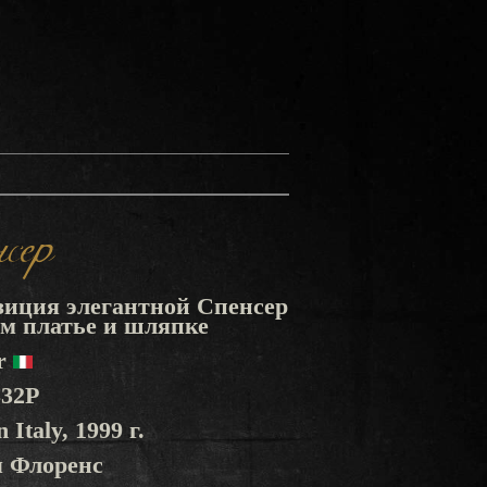
сер
зиция элегантной Спенсер
ом платье и шляпке
er
332P
 Italy, 1999 г.
я Флоренс