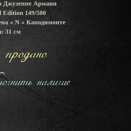
р Джузеппе Армани
d Edition 149/500
ена « N » Каподимонте
: 31 см
продано
чнить наличие