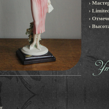
› Масте
› Limite
› Отмеч
› Высота
Уто
рг